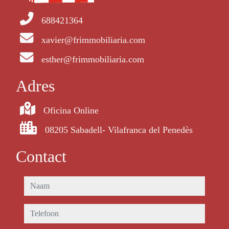
688421364
xavier@frimmobiliaria.com
esther@frimmobiliaria.com
Adres
Oficina Online
08205 Sabadell- Vilafranca del Penedès
Contact
naam
telefoon