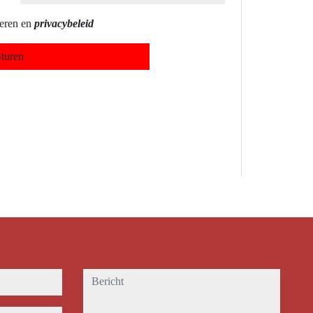
teren en
privacybeleid
turen
bericht