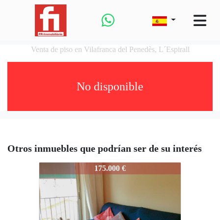
Venta de piso en Vilafranca del Penedès, L´Espirall
No disponible
Otros inmuebles que podrían ser de su interés
952-51023
175.000 €