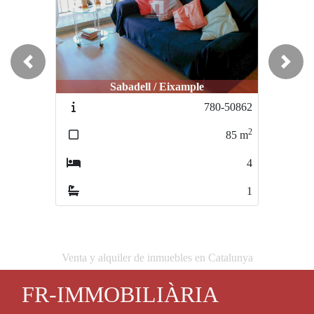
Previous
Next
Sabadell / Eixample
780-50862
2
85
m
4
1
Venta y alquiler de inmuebles en Catalunya
FR-IMMOBILIÀRIA