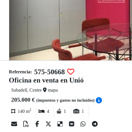
575-50668
Referencia:
Oficina en venta en Unió
Sabadell, Centre
mapa
205.000 €
(impuestos y gastos no incluídos)
2
140 m
4
1
1