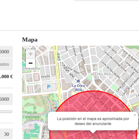
Mapa
+
−
.000 €
×
La posición en el mapa es aproximada por
deseo del anunciante