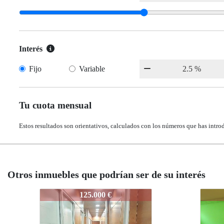
Interés
Fijo
Variable
Tu cuota mensual
Estos resultados son orientativos, calculados con los números que has intro
Otros inmuebles que podrían ser de su interés
575-50668
575-50668
5
132.000 €
132.000 €