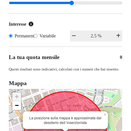
Interesse
Permanente
Variabile
La tua quota mensile
0
Questi risultati sono indicativi, calcolati con i numeri che hai inserito.
Mappa
+
−
×
La posizione sulla mappa è approssimata dal
desiderio dell´inserzionista