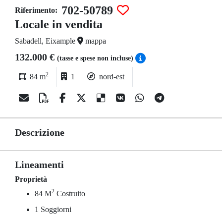
702-50789
Riferimento:
Locale in vendita
Sabadell, Eixample
mappa
132.000 €
(tasse e spese non incluse)
2
84 m
1
nord-est
Descrizione
Lineamenti
Proprietà
2
84 M
Costruito
1 Soggiorni