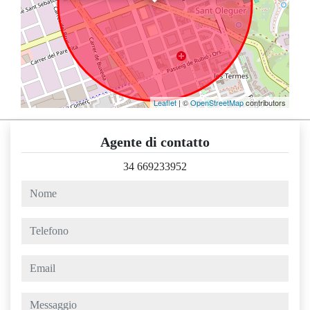
Leaflet
| ©
OpenStreetMap
contributors
Agente di contatto
34 669233952
nome
telefono
email
messaggio