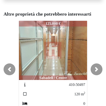
Altre proprietà che potrebbero interessarti
702-50789
702-50789
702-
125.000 €
125.000 €
Previous
Next
Sabadell / Centre
Sabadell / Can Rull
410-50497
736-50817-V
2
2
120
m
100
m
0
3