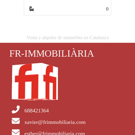
0
0
Venta y alquiler de inmuebles en Catalunya
FR-IMMOBILIÀRIA
688421364
xavier@frimmobiliaria.com
esther@frimmobiliaria.com