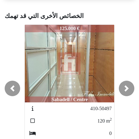
الخصائص الأخرى التي قد تهمك
702-50789
702-50789
702
125.000 €
125.000 €
Previous
Next
Sabadell / Centre
Sabadell / Can Rull
410-50497
736-50817-V
2
2
120
m
100
m
0
3