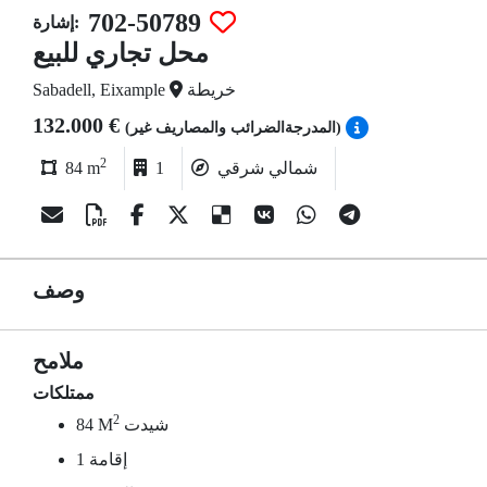
702-50789
إشارة:
محل تجاري للبيع
خريطة
Sabadell, Eixample
132.000 €
(المدرجةالضرائب والمصاريف غير)
2
شمالي شرقي
1
84 m
وصف
ملامح
ممتلكات
2
شيدت
84 M
1 إقامة