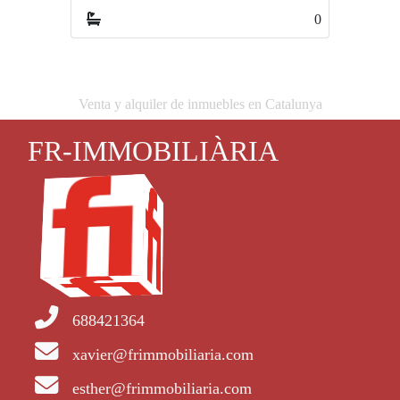
0
0
Venta y alquiler de inmuebles en Catalunya
FR-IMMOBILIÀRIA
688421364
xavier@frimmobiliaria.com
esther@frimmobiliaria.com