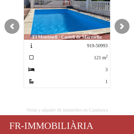
Previous
Next
El Montmell / Castell de Marmella
919-50993
2
121
m
3
1
Venta y alquiler de inmuebles en Catalunya
FR-IMMOBILIÀRIA