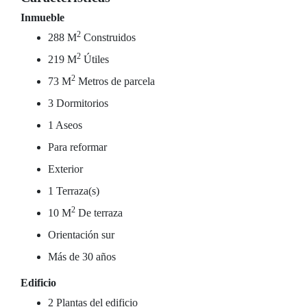
Inmueble
2
288 M
Construidos
2
219 M
Útiles
2
73 M
Metros de parcela
3 Dormitorios
1 Aseos
Para reformar
Exterior
1 Terraza(s)
2
10 M
De terraza
Orientación sur
Más de 30 años
Edificio
2 Plantas del edificio