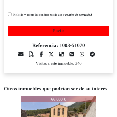
He leído y acepto las condiciones de uso y
política de privacidad
Enviar
Referencia: 1003-51070
Visitas a este inmueble: 340
Otros inmuebles que podrían ser de su interés
003-51070
1003-51070
1003-510
66.000 €
88.000 €