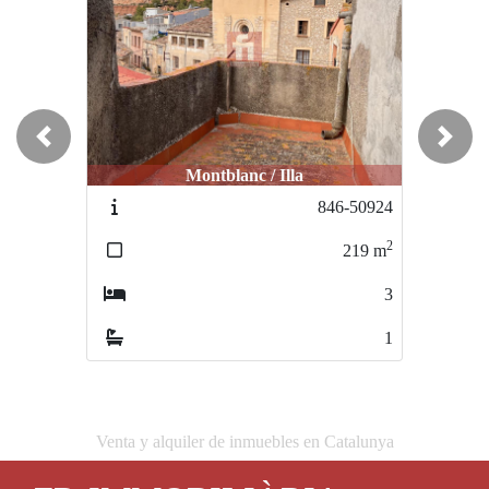
Previous
Next
Montblanc / Illa
Arboç l / Centre
846-50924
1011-51077
2
2
219
m
67
m
3
4
1
1
Venta y alquiler de inmuebles en Catalunya